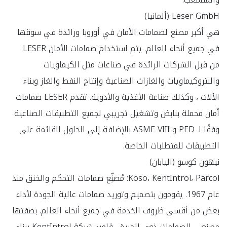
هي أكبر مصنع لصمامات الأمان في أوروبا ورائدة في سوقها 
من قبل الشركات الرائدة في صناعات مثل الكيماويات 
والبتروكيماويات والغازات الصناعية وإنتاج النفط والغاز وبناء 
الآلات ، وكذلك صناعة الأغذية والأدوية. تقدم LESER صمامات 
أمان محملة بنابض وتشغيل تجريبي لجميع التطبيقات الصناعية 
وفقًا لـ PED و ASME VIII بالإضافة إلى الحلول القائمة على 
Koso، KentIntrol، Parcol: مُصنِّع صمامات التحكم والخنق منذ 
عام 1967. يقومون بتصميم وتوريد صمامات عالية الجودة لأداء 
بعض من أقسى ظروف الخدمة في جميع أنحاء العالم. بصفتها 
مصنعي الصمامات ذوي الخبرة ، قامت شركة KentIntrol ببناء 