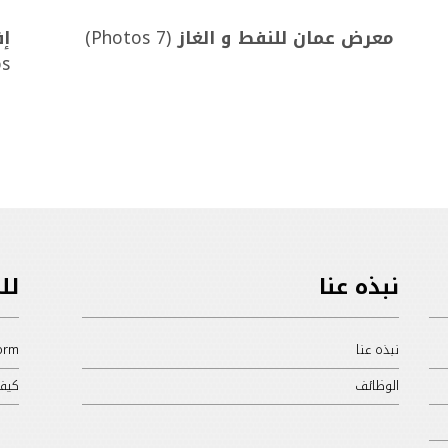
معرض عمان للنفط و الغاز
(7 Photos)
إف
s)
نبذه عنا
لل
نبذه عنا
orm
الوظائف
كيف